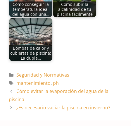
Cómo conseguir la
Cómo subir la
temperatura ideal
alcalinidad de tu
del agua con una…
piscina fácilmente
Bombas de calor y
cubiertas de piscina:
La dupla…
Categorías
Seguridad y Normativas
Etiquetas
mantenimiento
,
ph
Cómo evitar la evaporación del agua de la
piscina
¿Es necesario vaciar la piscina en invierno?