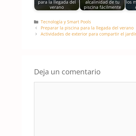
para la llegada del
alcalinidad de tu
los m
verano
piscina fácilmente
Categorías
Tecnología y Smart Pools
Preparar la piscina para la llegada del verano
Actividades de exterior para compartir el jard
Deja un comentario
Comentario