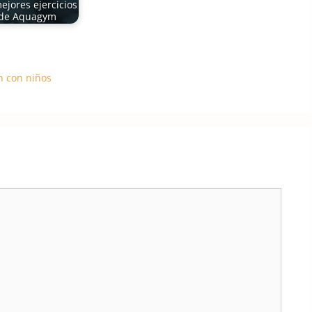
ejores ejercicios
de Aquagym
ín con niños