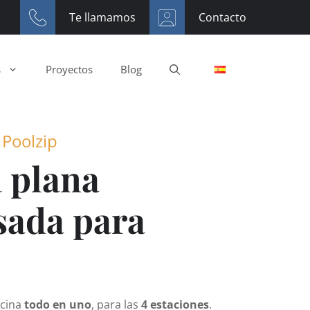
Te llamamos
Contacto
s
Proyectos
Blog
 Poolzip
 plana
sada para
scina
todo en uno
, para las
4 estaciones
.