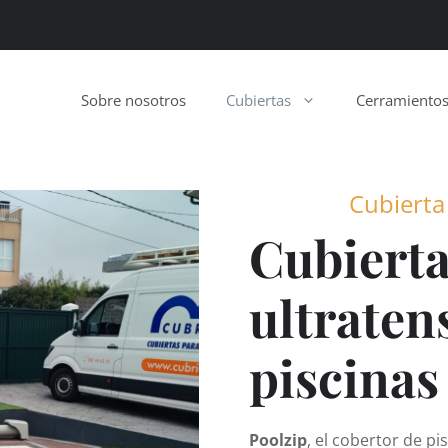
Sobre nosotros
Cubiertas
Cerramiento
Cubierta
Cubierta
ultraten
piscinas
Poolzip
, el cobertor de pi