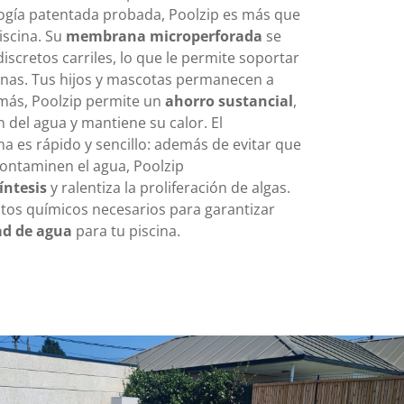
gía patentada probada, Poolzip es más que
iscina. Su
membrana microperforada
se
iscretos carriles, lo que le permite soportar
onas. Tus hijos y mascotas permanecen a
emás, Poolzip permite un
ahorro sustancial
,
n del agua y mantiene su calor. El
a es rápido y sencillo: además de evitar que
contaminen el agua, Poolzip
síntesis
y ralentiza la proliferación de algas.
tos químicos necesarios para garantizar
ad de agua
para tu piscina.