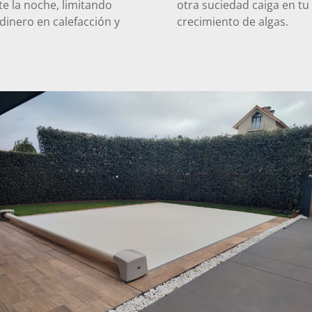
e la noche, limitando
otra suciedad caiga en tu 
dinero en calefacción y
crecimiento de algas.