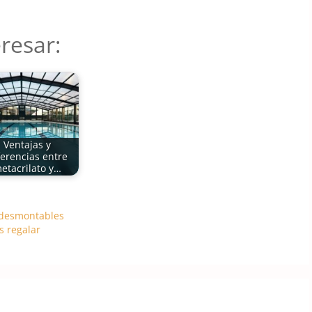
resar:
Ventajas y
ferencias entre
etacrilato y…
s desmontables
s regalar