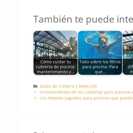
También te puede inte
Cómo cuidar tu
Todo sobre los filtros
cubierta de piscina:
para piscina: Para
di
mantenimiento y…
qué…
m
Categorías
Guías de Compra y Selección
Inconvenientes de las cubiertas para piscina
Los mejores juguetes para piscinas que puede