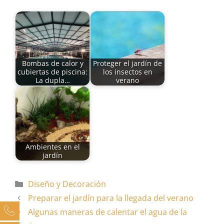
Bombas de calor y
Proteger el jardín de
cubiertas de piscina:
los insectos en
La dupla…
verano
Ambientes en el
jardín
Categorías
Diseño y Decoración
Preparar el jardín para la llegada del verano
Algunas maneras de calentar el agua de la